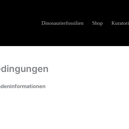
Dinosaurierfossilien
Shop
Kuratori
edingungen
ndeninformationen