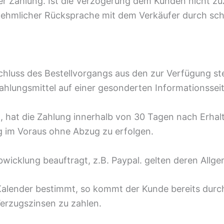
r Zahlung. Ist die Verzögerung dem Kunden nicht zu
ehmlicher Rücksprache mit dem Verkäufer durch schr
chluss des Bestellvorgangs aus den zur Verfügung 
hlungsmittel auf einer gesonderten Informationsseite
h, hat die Zahlung innerhalb von 30 Tagen nach Erha
ng im Voraus ohne Abzug zu erfolgen.
abwicklung beauftragt, z.B. Paypal. gelten deren All
m Kalender bestimmt, so kommt der Kunde bereits dur
Verzugszinsen zu zahlen.