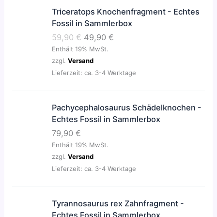
l
r
U
A
Triceratops Knochenfragment - Echtes
i
P
r
k
Fossil in Sammlerbox
c
r
s
t
59,90
€
49,90
€
h
e
p
u
e
i
Enthält 19% MwSt.
r
e
r
s
zzgl.
Versand
ü
l
P
i
Lieferzeit: ca. 3-4 Werktage
n
l
r
s
g
e
e
t
l
r
Pachycephalosaurus Schädelknochen -
i
:
i
P
Echtes Fossil in Sammlerbox
s
5
c
r
w
9
79,90
€
h
e
a
,
e
i
Enthält 19% MwSt.
r
9
r
s
zzgl.
Versand
:
0
P
i
Lieferzeit: ca. 3-4 Werktage
6
r
s
4
€
e
t
,
.
Tyrannosaurus rex Zahnfragment -
i
:
9
Echtes Fossil in Sammlerbox
s
4