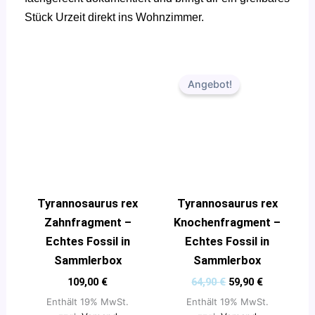
Stück Urzeit direkt ins Wohnzimmer.
Ursprünglicher
Aktueller
Preis
Preis
Angebot!
war:
ist:
64,90 €
59,90 €.
Tyrannosaurus rex
Tyrannosaurus rex
Zahnfragment –
Knochenfragment –
Echtes Fossil in
Echtes Fossil in
Sammlerbox
Sammlerbox
109,00
€
64,90
€
59,90
€
Enthält 19% MwSt.
Enthält 19% MwSt.