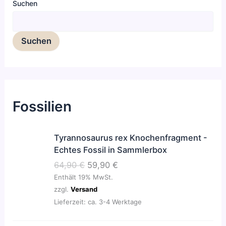
Suchen
Suchen
Fossilien
U
A
Tyrannosaurus rex Knochenfragment -
r
k
Echtes Fossil in Sammlerbox
s
t
64,90
€
59,90
€
p
u
Enthält 19% MwSt.
r
e
zzgl.
Versand
ü
l
Lieferzeit: ca. 3-4 Werktage
n
l
g
e