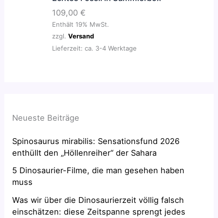
0
w
9
109,00
€
a
,
Enthält 19% MwSt.
€
r
9
zzgl.
Versand
:
0
Lieferzeit: ca. 3-4 Werktage
5
9
€
,
.
9
0
Neueste Beiträge
€
Spinosaurus mirabilis: Sensationsfund 2026
enthüllt den „Höllenreiher“ der Sahara
5 Dinosaurier-Filme, die man gesehen haben
muss
Was wir über die Dinosaurierzeit völlig falsch
einschätzen: diese Zeitspanne sprengt jedes