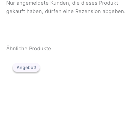
Nur angemeldete Kunden, die dieses Produkt
gekauft haben, dürfen eine Rezension abgeben.
Ähnliche Produkte
Ursprünglicher
Aktueller
Preis
Preis
Angebot!
Angebot!
war:
ist:
59,90 €
49,90 €.