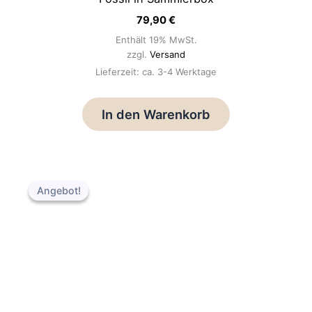
79,90
€
Enthält 19% MwSt.
zzgl.
Versand
Lieferzeit: ca. 3-4 Werktage
In den Warenkorb
Ursprünglicher
Aktueller
Preis
Preis
Angebot!
Angebot!
war:
ist:
64,90 €
59,90 €.